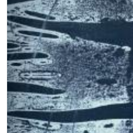
Chuck Timely & The Hourglass
ROLE MODEL
Genre:
Pop