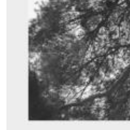
Haydn: String Quartets, Vol. 22
Leipziger Streichquartett
Genre:
Classical