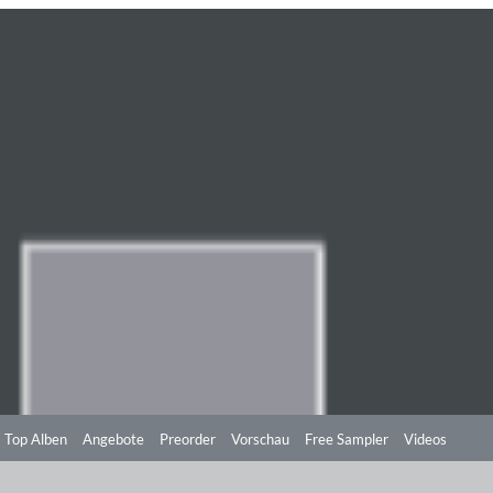
Top Alben
Angebote
Preorder
Vorschau
Free Sampler
Videos