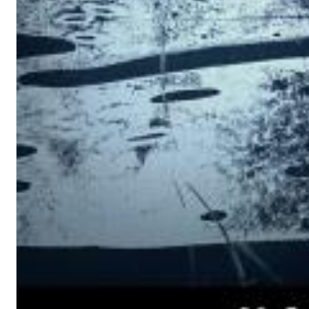
Dreamscapes II
Thomas Lemmer
Genre:
Electronic