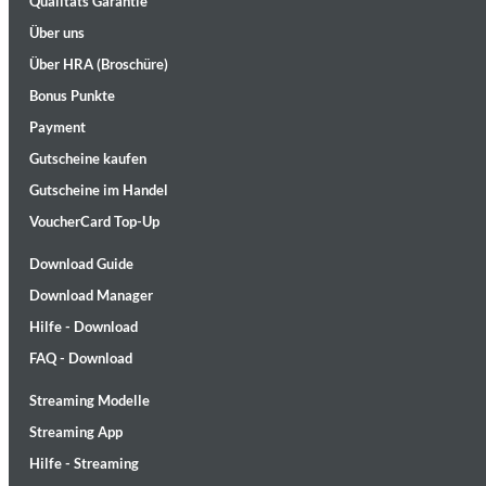
Qualitäts Garantie
Über uns
Über HRA (Broschüre)
Bonus Punkte
Payment
Gutscheine kaufen
Gutscheine im Handel
II Reworked
Kiasmos
VoucherCard Top-Up
Genre:
Electronic
Download Guide
Download Manager
Hilfe - Download
FAQ - Download
Streaming Modelle
Streaming App
Hilfe - Streaming