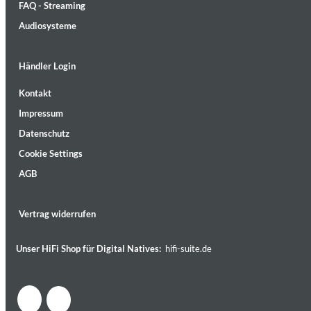
FAQ - Streaming
Audiosysteme
Händler Login
Kontakt
Lunaris
Impressum
Bruce Liu
Genre:
Classical
Datenschutz
Cookie Settings
AGB
Vertrag widerrufen
Unser HiFi Shop für Digital Natives:
hifi-suite.de