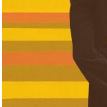
Dreamscapes II
Thomas Lemmer
Genre:
Electronic