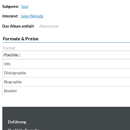
Subgenre:
Soul
Interpret:
Jalen Ngonda
Das Album enthält
Albumcover
Formate & Preise
Format
Playliste
FLAC 88.2
Haydn: String Quartets, Vol. 22
Info
Leipziger Streichquartett
Diskographie
Genre:
Classical
Biographie
Booklet
Einführung