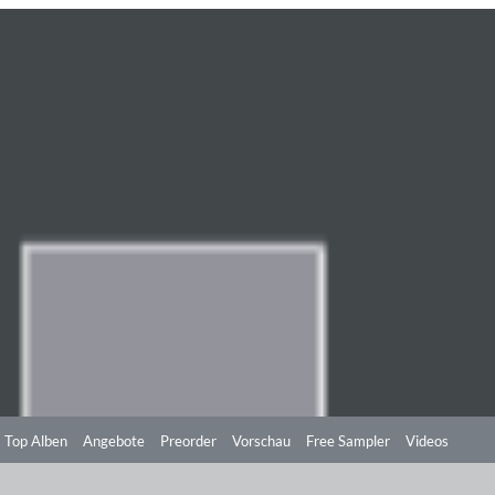
Top Alben
Angebote
Preorder
Vorschau
Free Sampler
Videos