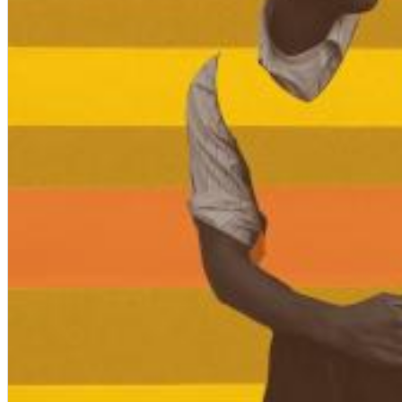
Chuck Timely & The Hourglass
ROLE MODEL
Genre:
Pop