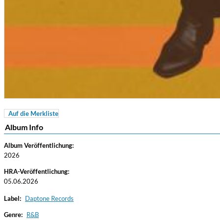
Auf die Merkliste
For All Your Flowers
Album Info
Skuli Sverrisson & Bill Frisell
Genre:
Jazz
Album Veröffentlichung:
2026
HRA-Veröffentlichung:
05.06.2026
Label:
Daptone Records
Genre:
R&B